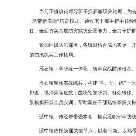
当前正值镇街领导班子换届履职关键期，为有效
+老带新实操”培育模式。通过老干部手把手传
任，全面夯实基层防灾减灾处置能力，全力守护
紧扣区级防汛部署，各镇街结合属地实际，开展
的防汛练兵工作格局。
雁石镇：学研练一体化，筑牢实战防汛根基
雁石镇聚焦实战练兵，构建“学、研、练”一体
排查，摸清风险底数；围绕预警研判、群众转移、
景模拟开展全员实训，帮助新任干部熟练掌握实
适中镇：传经帮带强本领，抓实履职守牢防线
适中镇依托换届关键节点，以老带新、以熟带生