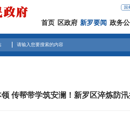
国
首页
区政府
新罗要闻
政务公
本领 传帮带学筑安澜！新罗区淬炼防汛