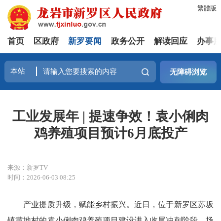
繁體版
首页
区政府
新罗要闻
政务公开
解读回应
办事
无障碍浏览
工业发展年 | 提速争效！袁小俐肉
鸡养殖项目预计6月底投产
来源：新罗TV
时间：2026-06-03 08:25
产业提质升级，赋能乡村振兴。近日，位于新罗区苏坂
镇黄地村的袁小俐肉鸡养殖项目建设进入收尾冲刺阶段，场