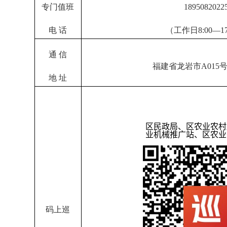
专门值班
1895082022
电 话
（工作日8:00—17
通 信
福建省龙岩市A015
地 址
码上巡