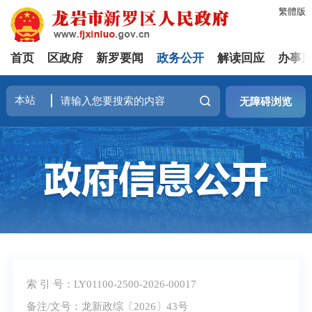
繁體版
首页
区政府
新罗要闻
政务公开
解读回应
办事
无障碍浏览
索 引 号：LY01100-2500-2026-00017
备注/文号：龙新政综〔2026〕43号