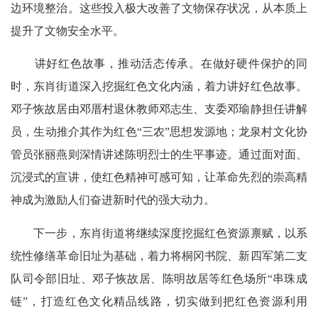
边环境整治。这些投入极大改善了文物保存状况，从本质上
提升了文物安全水平。
讲好红色故事，推动活态传承。在做好硬件保护的同
时，东肖街道深入挖掘红色文化内涵，着力讲好红色故事。
邓子恢故居由邓厝村退休教师邓志生、支委邓瑜静担任讲解
员，生动推介其作为红色“三农”思想发源地；龙泉村文化协
管员张丽燕则深情讲述陈明烈士的生平事迹。通过面对面、
沉浸式的宣讲，使红色精神可感可知，让革命先烈的崇高精
神成为激励人们奋进新时代的强大动力。
下一步，东肖街道将继续深度挖掘红色资源禀赋，以系
统性修缮革命旧址为基础，着力将桐冈书院、新四军第二支
队司令部旧址、邓子恢故居、陈明故居等红色场所“串珠成
链”，打造红色文化精品线路，切实做到把红色资源利用