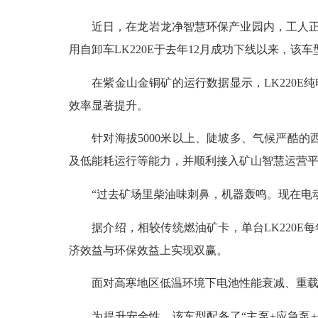
近日，在龙岩龙净智慧环保产业园内，工人正加
用自卸车LK220E于去年12月成功下线以来，
在紫金山金铜矿的运行数据显示，LK220E纯电
效率显著提升。
针对海拔5000米以上、陡坡多、气候严酷的
及低能耗运行等能力，并顺利接入矿山智慧运营
“过去矿场里柴油味刺鼻，机器轰鸣。现在电动
据介绍，相较传统燃油矿卡，单台LK220E每年
济效益与环保效益上实现双赢。
面对高寒地区低温环境下电池性能衰减、重载上坡
为提升安全性，该车型配备了“主泵+应急泵+储