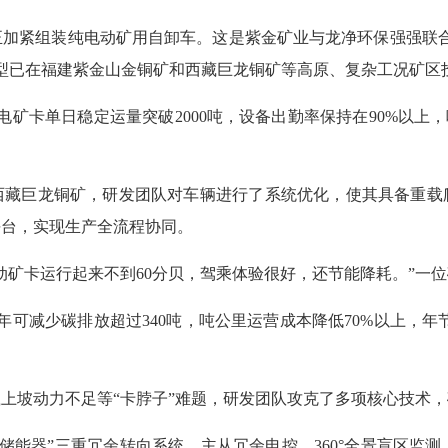
紧组装纯电动矿用自卸车。这是紫金矿业与龙净环保强强联合、
该车型已在福建紫金山金铜矿和西藏巨龙铜矿等高原、复杂工况矿
矿卡单日稳定运量突破2000吨，设备出勤率保持在90%以上
西藏巨龙铜矿，研发团队对车辆进行了系统优化，使其具备重载
平台，实现生产全流程协同。
矿卡运行起来不到60分贝，驾乘体验很好，还节能降耗。”一位
可减少碳排放超过340吨，吨公里运营成本降低70%以上，年节
动力不足等“卡脖子”难题，研发团队攻克了多项核心技术，确
能器”三重冗余转向系统、主从冗余电控、360°全景盲区监测