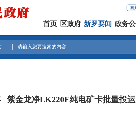
国
首页
区政府
新罗要闻
政务公
 | 紫金龙净LK220E纯电矿卡批量投