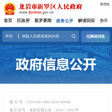
繁體版
首页
区政府
新罗要闻
政务公开
解读回应
办事
无障碍浏览
索 引 号：LY01100-3000-2026-00040
备注/文号：龙新征预公告〔2026〕0501号