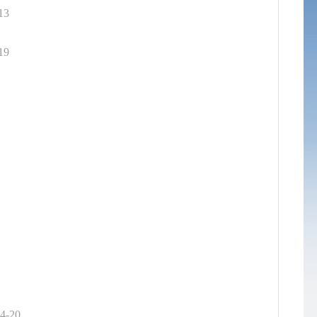
13
19
4-20